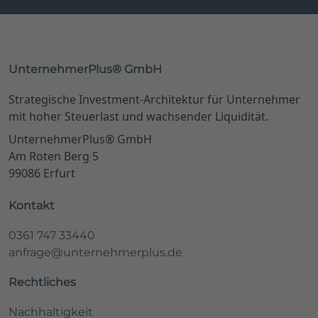
UnternehmerPlus® GmbH
Footer Es macht mich traurig zu sehen, wie wenige Unternehmer
Strategische Investment-Architektur für Unternehmer
mit hoher Steuerlast und wachsender Liquidität.
UnternehmerPlus® GmbH
Am Roten Berg 5
99086 Erfurt
Kontakt
0361 747 33440
anfrage@unternehmerplus.de
Rechtliches
Nachhaltigkeit