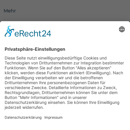
Mehr
Finanzarchitektur
Denkweise
Zusammenarbeit
Klientenstimmen
Check starten
UnternehmerPlus® Insights