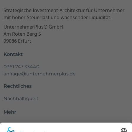
Strategische Investment-Architektur für Unternehmer
mit hoher Steuerlast und wachsender Liquidität.
UnternehmerPlus® GmbH
Am Roten Berg 5
99086 Erfurt
Kontakt
0361 747 33440
anfrage@unternehmerplus.de
Rechtliches
Nachhaltigkeit
Mehr
Finanzarchitektur